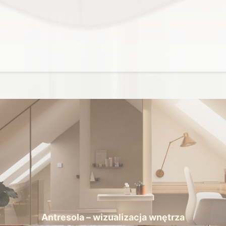
Antresola – wizualizacja wnętrza