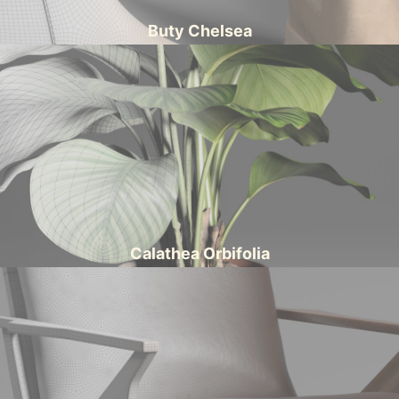
Buty Chelsea
Calathea Orbifolia