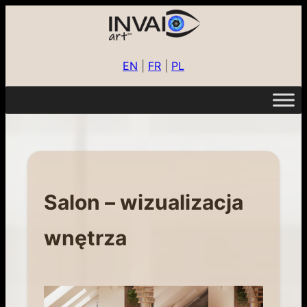
EN
|
FR
|
PL
Salon – wizualizacja
wnętrza