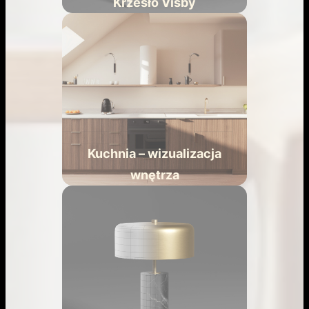
Krzesło Visby
Kuchnia – wizualizacja
wnętrza