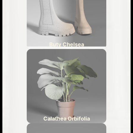
Buty Chelsea
Calathea Orbifolia