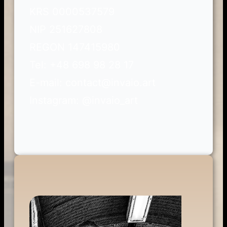
KRS 0000537579
NIP 251627808
REGON 147415980
Tel: +48 698 98 28 17
E-mail: contact@invaio.art
Instagram: @invaio_art