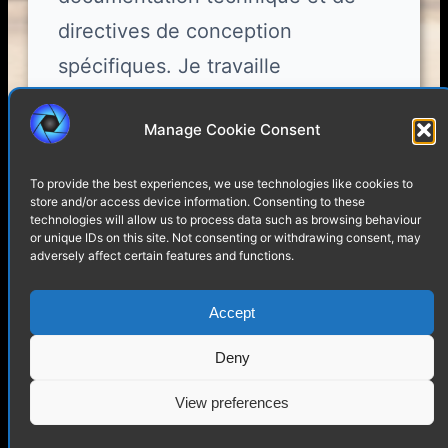
directives de conception
spécifiques. Je travaille
principalement en modèle white
Manage Cookie Consent
label, en tant que support de
production pour les équipes de
To provide the best experiences, we use technologies like cookies to
conception.
store and/or access device information. Consenting to these
technologies will allow us to process data such as browsing behaviour
or unique IDs on this site. Not consenting or withdrawing consent, may
adversely affect certain features and functions.
Accept
Deny
View preferences