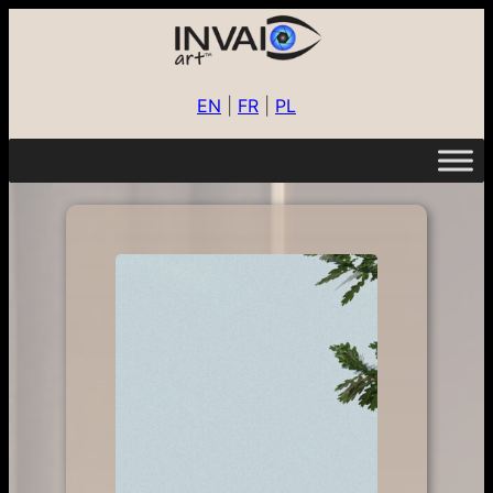
EN
|
FR
|
PL