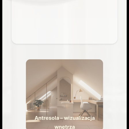
Antresola – wizualizacja
wnętrza