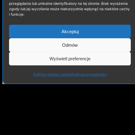
przeglądania lub unikalne identyfikatory na tej stronie. Brak wyrażenia
zgody lub jej wycofanie może niekorzystnie wpłynąć na niektóre cechy
i funkcje.
Akceptuj
Na skraju lasu
Odmów
Wyświetl preferencje
Polityka plików cookie
Polityka prywatności
Pokój dziecięcy – wizualizacja
wnętrza