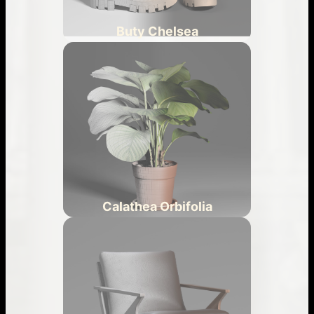
Buty Chelsea
Calathea Orbifolia